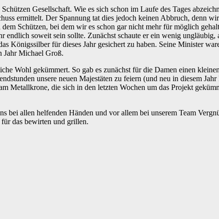
chützen Gesellschaft. Wie es sich schon im Laufe des Tages abzeichnete
huss ermittelt. Der Spannung tat dies jedoch keinen Abbruch, denn wir
dem Schützen, bei dem wir es schon gar nicht mehr für möglich gehalte
hr endlich soweit sein sollte. Zunächst schaute er ein wenig ungläubig,
s Königssilber für dieses Jahr gesichert zu haben. Seine Minister ware
en Jahr Michael Groß.
liche Wohl gekümmert. So gab es zunächst für die Damen einen klein
endstunden unsere neuen Majestäten zu feiern (und neu in diesem Jahr 
m Metallkrone, die sich in den letzten Wochen um das Projekt gekümm
uns bei allen helfenden Händen und vor allem bei unserem Team Vergn
für das bewirten und grillen.