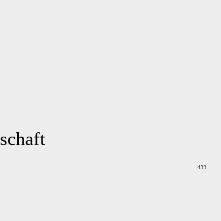
schaft
433