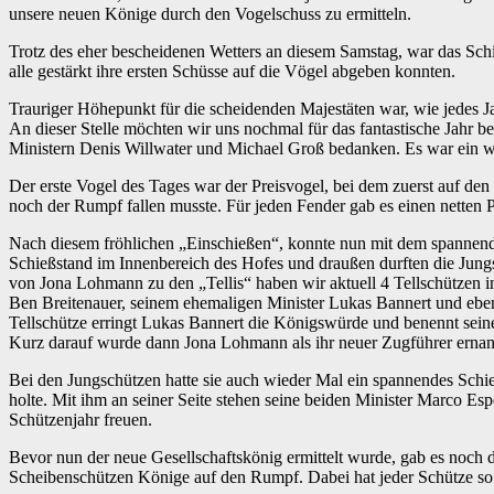
unsere neuen Könige durch den Vogelschuss zu ermitteln.
Trotz des eher bescheidenen Wetters an diesem Samstag, war das Schi
alle gestärkt ihre ersten Schüsse auf die Vögel abgeben konnten.
Trauriger Höhepunkt für die scheidenden Majestäten war, wie jedes J
An dieser Stelle möchten wir uns nochmal für das fantastische Jahr b
Ministern Denis Willwater und Michael Groß bedanken. Es war ein w
Der erste Vogel des Tages war der Preisvogel, bei dem zuerst auf den
noch der Rumpf fallen musste. Für jeden Fender gab es einen netten P
Nach diesem fröhlichen „Einschießen“, konnte nun mit dem spannend
Schießstand im Innenbereich des Hofes und draußen durften die Jun
von Jona Lohmann zu den „Tellis“ haben wir aktuell 4 Tellschützen 
Ben Breitenauer, seinem ehemaligen Minister Lukas Bannert und eben
Tellschütze erringt Lukas Bannert die Königswürde und benennt sein
Kurz darauf wurde dann Jona Lohmann als ihr neuer Zugführer ernan
Bei den Jungschützen hatte sie auch wieder Mal ein spannendes Schi
holte. Mit ihm an seiner Seite stehen seine beiden Minister Marco Es
Schützenjahr freuen.
Bevor nun der neue Gesellschaftskönig ermittelt wurde, gab es noch 
Scheibenschützen Könige auf den Rumpf. Dabei hat jeder Schütze so v