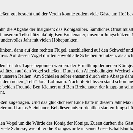
eßen gut besucht und der Verein konnte zudem viele Gäste am Hof begrü
ahr, die Abgabe der Insignien: das Königssilber. Sämtliches Ornat mu
ei unserem Tellschützenkönig Ben Breitenauer, unserem Jungschützenkön
undervolles Jahr mit vielen Höhepunkten.
 linken, dann auf den rechten Flügel, anschließend auf den Schweif und
reis. Auf diesen Vogel durften sowohl alle Scheiben Schützen, als auch
en Teil des Tages begonnen werden: der Ermittlung der neuen Könige.
gschützen auf den Vogel schießen. Durch den Altersbedingten Wechsel
in unseren Reihen. Am Schießen selber entstand durch eine Absage dahe
 dem neuen „Telli“ Jona Lohmann. Nach 56 Schüssen stand schon unser 
e beiden Freunde Ben Kleinert und Ben Breitenauer, der knapp an seine
nt.
eßen zugetragen. Und das glücklicherer Ende hatte in diesem Jahr Max
peter und Lukas Steinhauer. Bei dieser außerordentlich starken Jungsch
den Vogel um die Würde des König der Könige. Zuerst durften die Gäst
iele Schüsse, wie oft er die Königswürde in seiner Gesellschaftslaufb